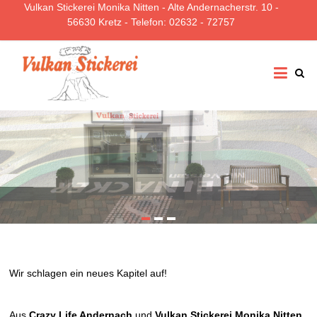
Vulkan Stickerei Monika Nitten - Alte Andernacherstr. 10 -
56630 Kretz - Telefon: 02632 - 72757
Vulkan
Stickerei
Nitten
Wir schlagen ein neues Kapitel auf!
Aus
Crazy Life Andernach
und
Vulkan Stickerei Monika Nitten