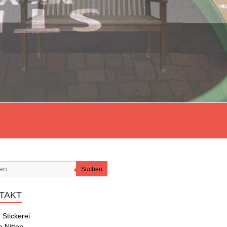
Suchen
TAKT
 Stickerei
 Nitten