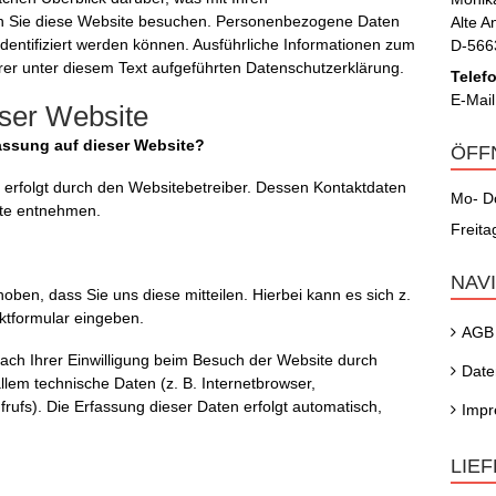
n Sie diese Website besuchen. Personenbezogene Daten
Alte A
 identifiziert werden können. Ausführliche Informationen zum
D-566
r unter diesem Text aufgeführten Datenschutzerklärung.
Telef
E-Mail
eser Website
fassung auf dieser Website?
ÖFF
 erfolgt durch den Websitebetreiber. Dessen Kontaktdaten
Mo- D
te entnehmen.
Freit
NAV
ben, dass Sie uns diese mitteilen. Hierbei kann es sich z.
aktformular eingeben.
AGB
ch Ihrer Einwilligung beim Besuch der Website durch
Date
llem technische Daten (z. B. Internetbrowser,
rufs). Die Erfassung dieser Daten erfolgt automatisch,
Imp
LIE