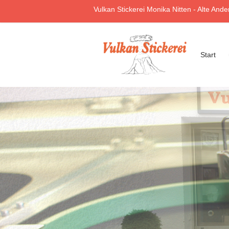
Vulkan Stickerei Monika Nitten - Alte And
Vulkan
Start
Stickerei
Nitten