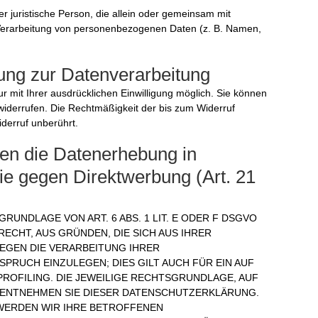
der juristische Person, die allein oder gemeinsam mit
 Verarbeitung von personenbezogenen Daten (z. B. Namen,
gung zur Datenverarbeitung
r mit Ihrer ausdrücklichen Einwilligung möglich. Sie können
it widerrufen. Die Rechtmäßigkeit der bis zum Widerruf
iderruf unberührt.
en die Datenerhebung in
e gegen Direktwerbung (Art. 21
RUNDLAGE VON ART. 6 ABS. 1 LIT. E ODER F DSGVO
RECHT, AUS GRÜNDEN, DIE SICH AUS IHRER
EGEN DIE VERARBEITUNG IHRER
RUCH EINZULEGEN; DIES GILT AUCH FÜR EIN AUF
ROFILING. DIE JEWEILIGE RECHTSGRUNDLAGE, AUF
 ENTNEHMEN SIE DIESER DATENSCHUTZERKLÄRUNG.
WERDEN WIR IHRE BETROFFENEN