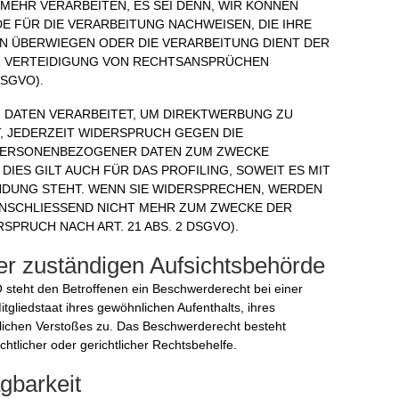
EHR VERARBEITEN, ES SEI DENN, WIR KÖNNEN
FÜR DIE VERARBEITUNG NACHWEISEN, DIE IHRE
EN ÜBERWIEGEN ODER DIE VERARBEITUNG DIENT DER
 VERTEIDIGUNG VON RECHTSANSPRÜCHEN
DSGVO).
DATEN VERARBEITET, UM DIREKTWERBUNG ZU
T, JEDERZEIT WIDERSPRUCH GEGEN DIE
 PERSONENBEZOGENER DATEN ZUM ZWECKE
IES GILT AUCH FÜR DAS PROFILING, SOWEIT ES MIT
NDUNG STEHT. WENN SIE WIDERSPRECHEN, WERDEN
NSCHLIESSEND NICHT MEHR ZUM ZWECKE DER
PRUCH NACH ART. 21 ABS. 2 DSGVO).
er zuständigen Aufsichts­behörde
steht den Betroffenen ein Beschwerderecht bei einer
gliedstaat ihres gewöhnlichen Aufenthalts, ihres
lichen Verstoßes zu. Das Beschwerderecht besteht
htlicher oder gerichtlicher Rechtsbehelfe.
g­barkeit