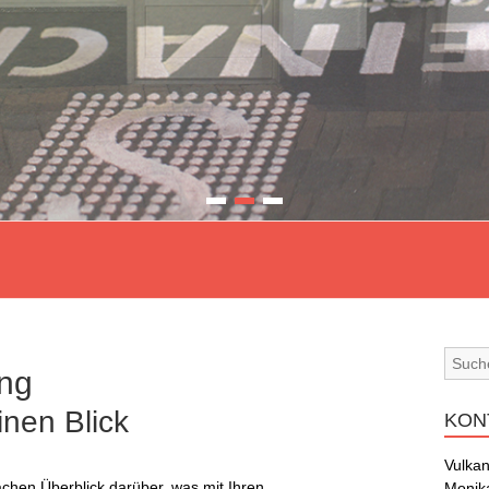
ung
inen Blick
KON
Vulkan
chen Überblick darüber, was mit Ihren
Monika