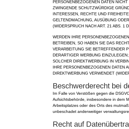
PERSONENBEZOGENEN DATEN NICHT M
ZWINGENDE SCHUTZWÜRDIGE GRÜNDE 
INTERESSEN, RECHTE UND FREIHEIT
GELTENDMACHUNG, AUSÜBUNG ODER
(WIDERSPRUCH NACH ART. 21 ABS. 1 
WERDEN IHRE PERSONENBEZOGENEN 
BETREIBEN, SO HABEN SIE DAS RECH
VERARBEITUNG SIE BETREFFENDER
DERARTIGER WERBUNG EINZULEGEN; D
SOLCHER DIREKTWERBUNG IN VERBI
IHRE PERSONENBEZOGENEN DATEN A
DIREKTWERBUNG VERWENDET (WIDERS
Beschwerde­recht bei d
Im Falle von Verstößen gegen die DSGVO 
Aufsichtsbehörde, insbesondere in dem Mit
Arbeitsplatzes oder des Orts des mutmaß
unbeschadet anderweitiger verwaltungsrec
Recht auf Daten­übertra