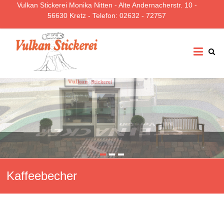
Vulkan Stickerei Monika Nitten - Alte Andernacherstr. 10 -
56630 Kretz - Telefon: 02632 - 72757
Vulkan
Stickerei
Nitten
Kaffeebecher